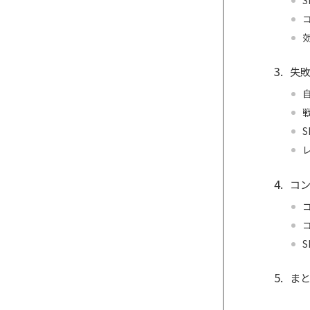
失
コ
ま